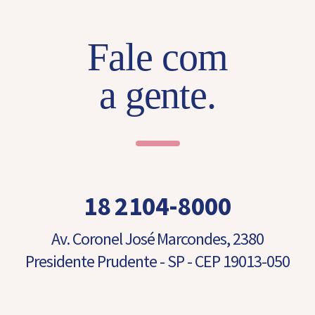
o
m
e
Fale com
T
e
l
a gente.
e
f
o
n
e
18 2104-8000
Av. Coronel José Marcondes, 2380
Presidente Prudente - SP - CEP 19013-050