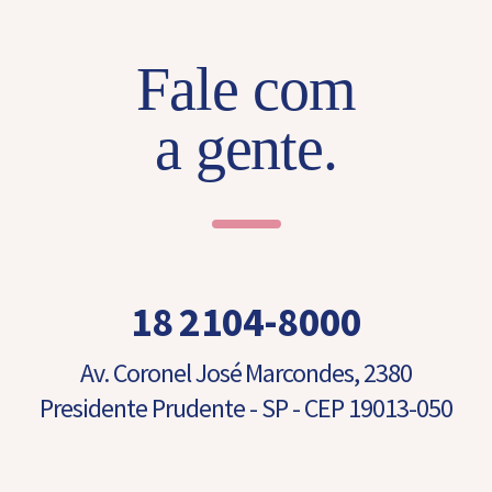
n
s
a
Fale com
g
e
m
a gente.
18 2104-8000
Av. Coronel José Marcondes, 2380
Presidente Prudente - SP - CEP 19013-050