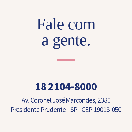
e
m
M
Fale com
e
n
s
a gente.
a
g
e
m
18 2104-8000
Av. Coronel José Marcondes, 2380
Presidente Prudente - SP - CEP 19013-050