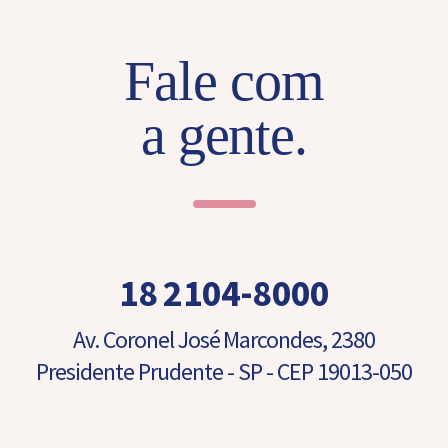
o
n
e
Fale com
N
o
m
a gente.
e
18 2104-8000
Av. Coronel José Marcondes, 2380
Presidente Prudente - SP - CEP 19013-050